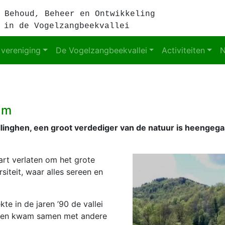
 Behoud, Beheer en Ontwikkeling
 in de Vogelzangbeekvallei
 vereniging
De Vogelzangbeekvallei
Activiteiten
N
am
linghen, een groot verdediger van de natuur is heengeg
art verlaten om het grote
siteit, waar alles sereen en
te in de jaren ’90 de vallei
t en kwam samen met andere