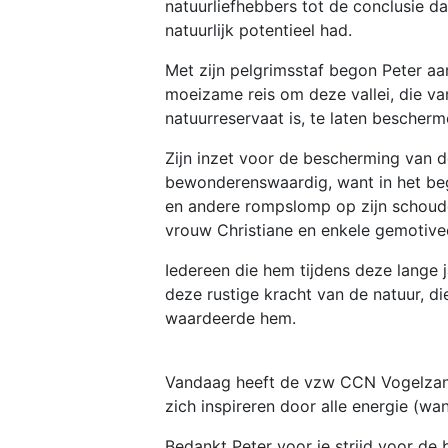
natuurliefhebbers tot de conclusie da
natuurlijk potentieel had.
Met zijn pelgrimsstaf begon Peter a
moeizame reis om deze vallei, die v
natuurreservaat is, te laten bescher
Zijn inzet voor de bescherming van 
bewonderenswaardig, want in het begi
en andere rompslomp op zijn schoude
vrouw Christiane en enkele gemotiv
Iedereen die hem tijdens deze lange j
deze rustige kracht van de natuur, di
waardeerde hem.
Vandaag heeft de vzw CCN Vogelzang
zich inspireren door alle energie (wa
Bedankt Peter voor je strijd voor de