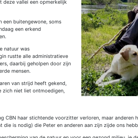
t deze vallei een opmerkelijk
an een buitengewone, soms
andaag een erkend
men.
de natuur was
n rustte alle administratieve
rs, daarbij geholpen door zijn
eerde mensen.
aren van strijd heeft gekend,
e zich niet liet ontmoedigen,
 CBN haar stichtende voorzitter verloren, maar anderen 
nt die is nodig) die Peter en anderen aan zijn zijde ons he
 bescherming van de natuur en voor een gezond milieu, je 