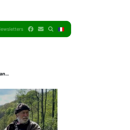
Facebook
Contact
Search
FR
ewsletters
aan…