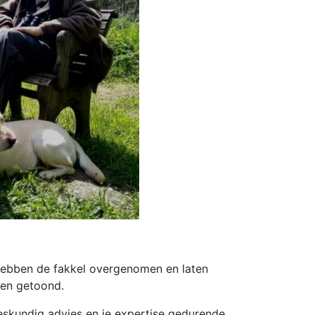
hebben de fakkel overgenomen en laten
bben getoond.
deskundig advies en je expertise gedurende