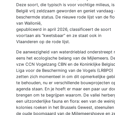
Deze soort, die typisch is voor vochtige milieus, is
België vrij zeldzaam geworden en geniet vandaag
beschermde status. De nieuwe rode lijst van de flo
van Wallonië,
gepubliceerd in april 2026, classificeert de soort
voortaan als “kwetsbaar” en ze staat ook in
Vlaanderen op de rode lijst.
De aanwezigheid van waterdrieblad onderstreept 
eens het ecologische belang van de Mijlemeers. D
vzw CCN Vogelzang CBN en de Koninklijke Belgis
Liga voor de Bescherming van de Vogels (LRBPO)
zetten zich momenteel in om dit opmerkelijke geb
te behouden, nu er verschillende bouwprojecten o
agenda staan. En je hoeft er maar een paar uur do
brengen om te begrijpen waarom. De vallei herber
een uitzonderlijke fauna en flora: een van de weini
kolonies roeken in het Brussels Gewest, steenuilen 
de oude boomgaard van de Mijlemeershoeve en z